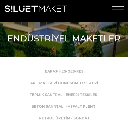
ENDÜSTRİYEL MAKETLER
BARAJ-HES-GES-RES
ARITMA - GERİ DÖNÜŞÜM TESİSLERİ
TERMİK SANTRAL - ENERJİ TESİSLERİ
BETON SANRTALİ - ASFALT PLENTİ
PETROL ÜRETİM - SONDAJ