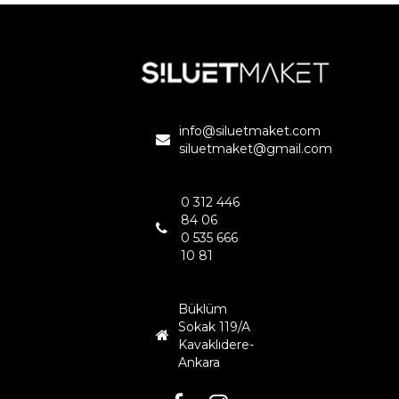
ERMENEK BARAJI
KARAMAN
info@siluetmaket.com
siluetmaket@gmail.com
0 312 446
84 06
0 535 666
10 81
Büklüm
Sokak 119/A
Kavaklıdere-
Ankara