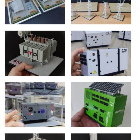
MALATYA
ANKARA
STM RADAR
KUAZAR YÜKSEK
PROMOSYON
GERİLİM DİREKLERİ
ANKARA
İSTANBUL
STD TRAFO
ERK JENERATÖR
ADANA
ANKARA