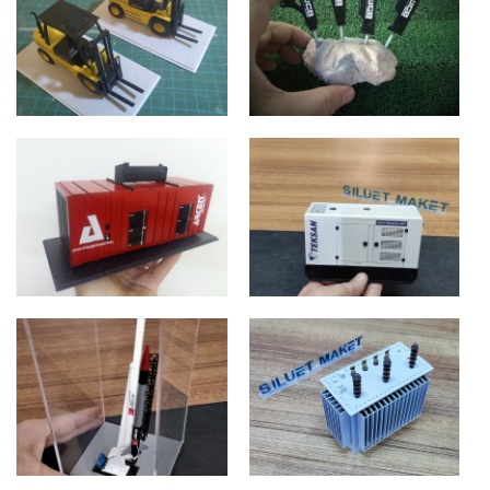
JENERATÖR
JENERATÖR
ANKARA
İSTANBUL
ÇUKUROVA FORKLIFT
JCB KIRICI
ADANA
İSTANBUL
ARKEN KONTEYNER
TEKSAN KONTEYNER
JENERATÖR
JENERATÖR
İSTANBUL
İSTANBUL