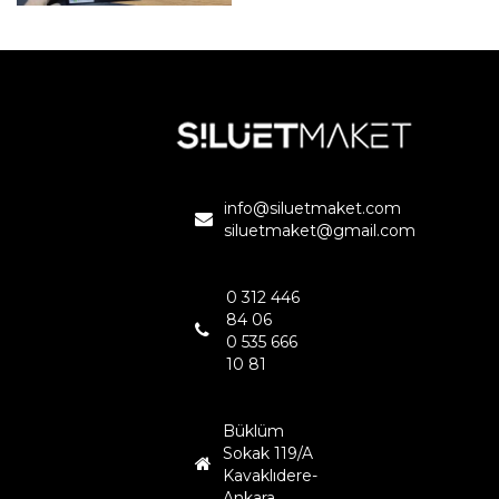
RÜZGAR ENERJİ
SANTRALİ
İSTANBUL
info@siluetmaket.com
siluetmaket@gmail.com
0 312 446
84 06
0 535 666
10 81
Büklüm
Sokak 119/A
Kavaklıdere-
Ankara