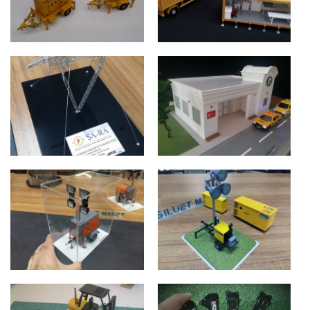
YAŞAM
ALİMAR JENERATÖR
KONTEYNERLERİ
BALIKESİR
ANKARA
YÜKSEK GERİLİM
ANKARA TAKSİ
DİREKLERİ
DURAKLARI
IRAK
1/15
RÖMORKLU MOBİL
AKSA MOBİL