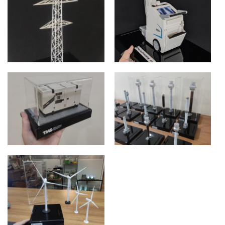
ARKEN HİBRİT
KARJEN JENERATÖR
JENERATÖR
İSTANBUL
İSTANBUL
SANPEC YÜKSEK
GERİLİM DİREKLERİ
MOBİL X-RAY CİHAZI
NEW YORK
ANKARA
TMG POWER
AKIM
JENERATÖR
TRANSİSTÖRLERİ
GÜRCİSTAN
Ankara