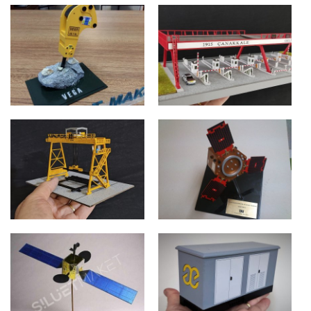
PROMOSYON ROKET
HERMETİK TRAFO
İSTANBUL
ANKARA
VEGA KIRICI
ÇANAKKALE GİŞELER
İSTANBUL
İSTANBUL
V PORTAL VİNÇ
PROMOSYON
TAI UYDU
KARABÜK
ANKARA