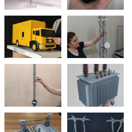
UYDU PROMOSYON
BETON TRAFO KÖŞK
MAKETLERİ
PROMOSYON
ANKARA
ANKARA
HUAWEI KULE BAZ
MOBİL ENERJİ ARACI
İSTASYONU
İSTANBUL
İSTANBUL
HUAWEI TREYLER BAZ
İSTASYONU
YAĞLI TİP TRAFO