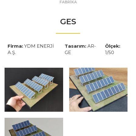
FABRİKA
GES
Firma:
YDM ENERJİ
Tasarım:
AR-
Ölçek:
A.Ş.
GE
1/50
GES
GES