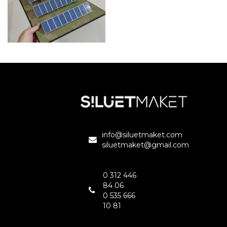
ANKARA
ANKARA
GES
ANKARA
info@siluetmaket.com
siluetmaket@gmail.com
0 312 446
84 06
0 535 666
10 81