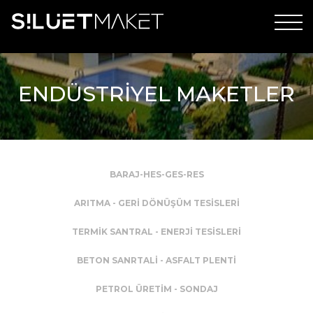
ENDÜSTRİYEL MAKETLER
BARAJ-HES-GES-RES
ARITMA - GERİ DÖNÜŞÜM TESİSLERİ
TERMİK SANTRAL - ENERJİ TESİSLERİ
BETON SANRTALİ - ASFALT PLENTİ
PETROL ÜRETİM - SONDAJ